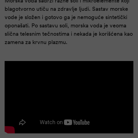
Morska voda sadrži razne soli i mikroelemente koji
blagotvorno utiču na zdravlje ljudi. Sastav morske
vode je složen i gotovo ga je nemoguće sintetički
oponašati. Po sastavu soli, morska voda je veoma
slična telesnim tečnostima i nekada je korišćena kao
zamena za krvnu plazmu.