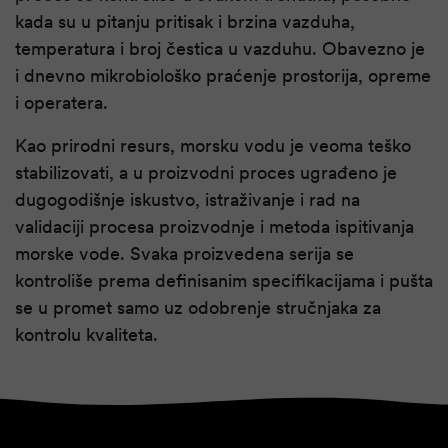
kada su u pitanju pritisak i brzina vazduha,
temperatura i broj čestica u vazduhu. Obavezno je
i dnevno mikrobiološko praćenje prostorija, opreme
i operatera.
Kao prirodni resurs, morsku vodu je veoma teško
stabilizovati, a u proizvodni proces ugrađeno je
dugogodišnje iskustvo, istraživanje i rad na
validaciji procesa proizvodnje i metoda ispitivanja
morske vode. Svaka proizvedena serija se
kontroliše prema definisanim specifikacijama i pušta
se u promet samo uz odobrenje stručnjaka za
kontrolu kvaliteta.