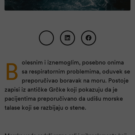
B
olesnim i iznemoglim, posebno onima
sa respiratornim problemima, oduvek se
preporučivao boravak na moru. Postoje
zapisi iz antičke Grčke koji pokazuju da je
pacijentima preporučivano da udišu morske
talase koji se razbijaju o stene.