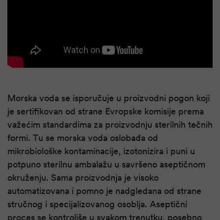
Morska voda se isporučuje u proizvodni pogon koji
je sertifikovan od strane Evropske komisije prema
važećim standardima za proizvodnju sterilnih tečnih
formi. Tu se morska voda oslobađa od
mikrobiološke kontaminacije, izotonizira i puni u
potpuno sterilnu ambalažu u savršeno aseptičnom
okruženju. Sama proizvodnja je visoko
automatizovana i pomno je nadgledana od strane
stručnog i specijalizovanog osoblja. Aseptični
proces se kontroliše u svakom trenutku, posebno