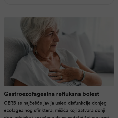
Gastroezofagealna refluksna bolest
GERB se najčešće javlja usled disfunkcije donjeg
ezofagealnog sfinktera, mišića koji zatvara donji
deo jednjaka i sprečava da se sadržaj želuca vrati