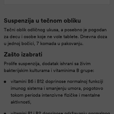
Suspenzija u tečnom obliku
Tečni oblik odličnog ukusa, a posebno je pogodan
za decu i osobe koje ne vole tablete. Dnevna doza
u jednoj bočici, 7 komada u pakovanju.
Zašto izabrati
Prolife suspenzija, dodatak ishrani sa živim
bakterijskim kulturama i vitaminima B grupe:
vitamini B6 i B12 doprinose normalnoj funkciji
imunog sistema i smanjenju umora, pogotovo
tokom perioda intenzivne ﬁzičke i mentalne
aktivnosti,
vitamini B1 i B2 doprinose održavanju normalnog