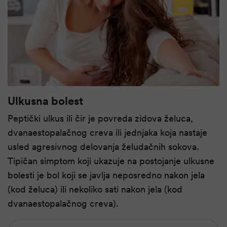
Ulkusna bolest
Peptički ulkus ili čir je povreda zidova želuca,
dvanaestopalačnog creva ili jednjaka koja nastaje
usled agresivnog delovanja želudačnih sokova.
Tipičan simptom koji ukazuje na postojanje ulkusne
bolesti je bol koji se javlja neposredno nakon jela
(kod želuca) ili nekoliko sati nakon jela (kod
dvanaestopalačnog creva).