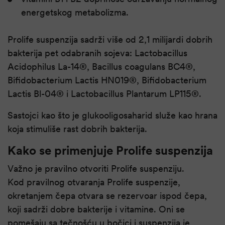
energetskog metabolizma.
Prolife suspenzija sadrži više od 2,1 milijardi dobrih
bakterija pet odabranih sojeva: Lactobacillus
Acidophilus La-14®, Bacillus coagulans BC4®,
Bifidobacterium Lactis HN019®, Bifidobacterium
Lactis Bl-04® i Lactobacillus Plantarum LP115®.
Sastojci kao što je glukooligosaharid služe kao hrana
koja stimuliše rast dobrih bakterija.
Kako se primenjuje Prolife suspenzija
Važno je pravilno otvoriti Prolife suspenziju.
Kod pravilnog otvaranja Prolife suspenzije,
okretanjem čepa otvara se rezervoar ispod čepa,
koji sadrži dobre bakterije i vitamine. Oni se
pomešaju sa tečnošću u bočici i suspenzija je