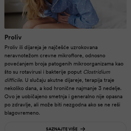
Proliv
Proliv ili dijareja je najčešće uzrokovana
neravnotežom crevne mikroflore, odnosno
povećanjem broja patogenih mikroorganizama kao
što su rotavirusi i bakterije poput
Clostridium
difficile
. U slučaju akutne dijareje, terapija traje
nekoliko dana, a kod hronične najmanje 3 nedelje.
Ovo je uobičajeno smetnja i generalno nije opasna
po zdravlje, ali može biti nezgodna ako se ne reši
blagovremeno.
SAZNAJTE VIŠE