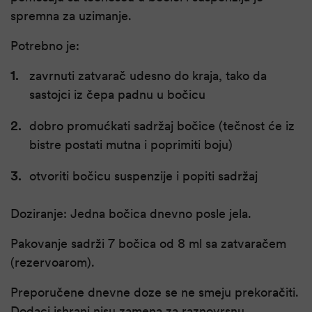
spremna za uzimanje.
Potrebno je:
zavrnuti zatvarač udesno do kraja, tako da
sastojci iz čepa padnu u bočicu
dobro promućkati sadržaj bočice (tečnost će iz
bistre postati mutna i poprimiti boju)
otvoriti bočicu suspenzije i popiti sadržaj
Doziranje: Jedna bočica dnevno posle jela.
Pakovanje sadrži 7 bočica od 8 ml sa zatvaračem
(rezervoarom).
Preporučene dnevne doze se ne smeju prekoračiti.
Dodaci ishrani nisu zamena za raznovrsnu,