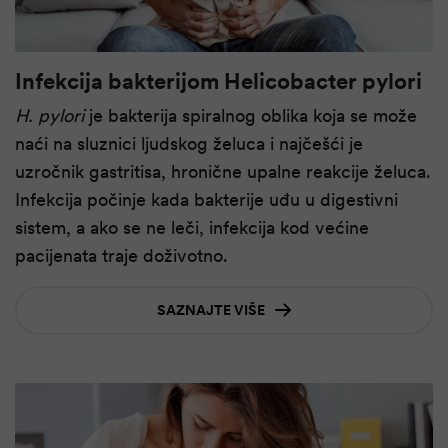
Infekcija bakterijom Helicobacter pylori
H. pylori
je bakterija spiralnog oblika koja se može
naći na sluznici ljudskog želuca i najčešći je
uzročnik gastritisa, hronične upalne reakcije želuca.
Infekcija počinje kada bakterije uđu u digestivni
sistem, a ako se ne leči, infekcija kod većine
pacijenata traje doživotno.
SAZNAJTE VIŠE