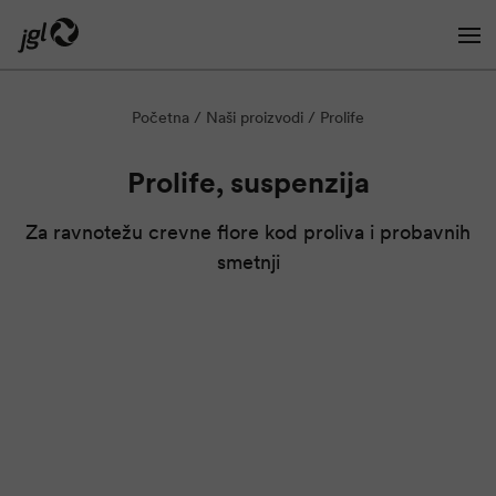
Početna
Naši proizvodi
Prolife
Preskoči na glavni sadržaj
Prolife, suspenzija
Za ravnotežu crevne flore kod proliva i probavnih
smetnji