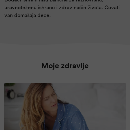
uravnoteženu ishranu i zdrav način života. Čuvati
van domašaja dece.
Moje zdravlje